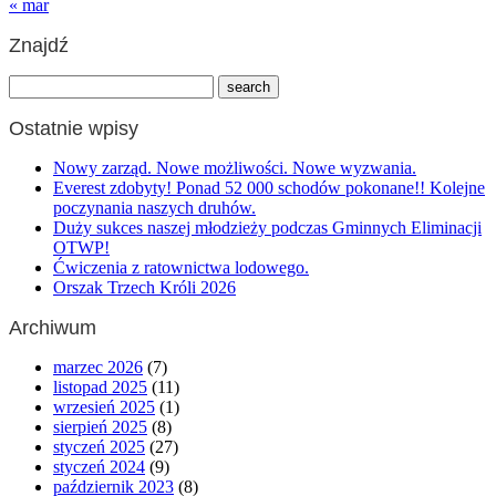
« mar
Znajdź
Ostatnie wpisy
Nowy zarząd. Nowe możliwości. Nowe wyzwania.
Everest zdobyty! Ponad 52 000 schodów pokonane!! Kolejne
poczynania naszych druhów.
Duży sukces naszej młodzieży podczas Gminnych Eliminacji
OTWP!
Ćwiczenia z ratownictwa lodowego.
Orszak Trzech Króli 2026
Archiwum
marzec 2026
(7)
listopad 2025
(11)
wrzesień 2025
(1)
sierpień 2025
(8)
styczeń 2025
(27)
styczeń 2024
(9)
październik 2023
(8)