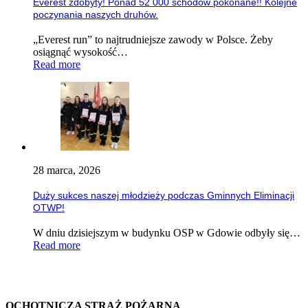
Everest zdobyty! Ponad 52 000 schodów pokonane!! Kolejne
poczynania naszych druhów.
„Everest run” to najtrudniejsze zawody w Polsce. Żeby
osiągnąć wysokość…
Read more
28 marca, 2026
Duży sukces naszej młodzieży podczas Gminnych Eliminacji
OTWP!
W dniu dzisiejszym w budynku OSP w Gdowie odbyły się…
Read more
OCHOTNICZA STRAŻ POŻARNA