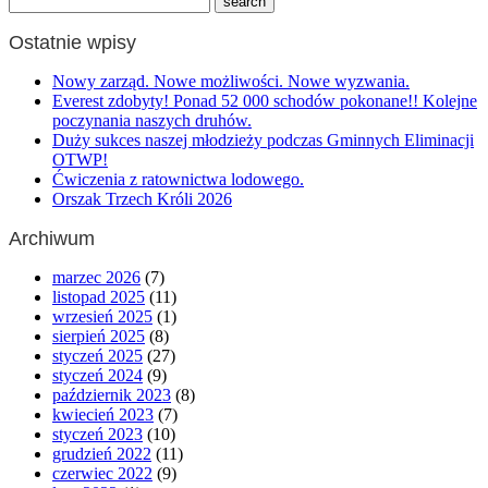
Ostatnie wpisy
Nowy zarząd. Nowe możliwości. Nowe wyzwania.
Everest zdobyty! Ponad 52 000 schodów pokonane!! Kolejne
poczynania naszych druhów.
Duży sukces naszej młodzieży podczas Gminnych Eliminacji
OTWP!
Ćwiczenia z ratownictwa lodowego.
Orszak Trzech Króli 2026
Archiwum
marzec 2026
(7)
listopad 2025
(11)
wrzesień 2025
(1)
sierpień 2025
(8)
styczeń 2025
(27)
styczeń 2024
(9)
październik 2023
(8)
kwiecień 2023
(7)
styczeń 2023
(10)
grudzień 2022
(11)
czerwiec 2022
(9)