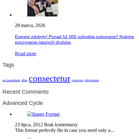
28 marca, 2026
Everest zdobyty! Ponad 52 000 schodów pokonane!! Kolejne
poczynania naszych druhów.
Read more
Tags
consectetur
accusantium
alias
cumque
oluptatum
Recent Comments
Advanced Cycle
23 lipca, 2012
Brak komentarzy
This format perfectly fits in case you need only a...