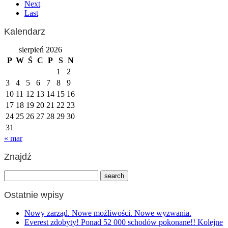
Next
Last
Kalendarz
sierpień 2026
P
W
Ś
C
P
S
N
1
2
3
4
5
6
7
8
9
10
11
12
13
14
15
16
17
18
19
20
21
22
23
24
25
26
27
28
29
30
31
« mar
Znajdź
Ostatnie wpisy
Nowy zarząd. Nowe możliwości. Nowe wyzwania.
Everest zdobyty! Ponad 52 000 schodów pokonane!! Kolejne