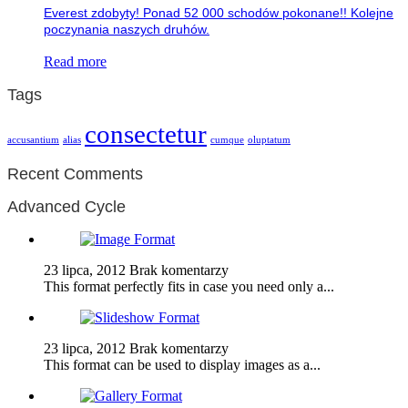
Everest zdobyty! Ponad 52 000 schodów pokonane!! Kolejne
poczynania naszych druhów.
Read more
Tags
consectetur
accusantium
alias
cumque
oluptatum
Recent Comments
Advanced Cycle
23 lipca, 2012
Brak komentarzy
This format perfectly fits in case you need only a...
23 lipca, 2012
Brak komentarzy
This format can be used to display images as a...