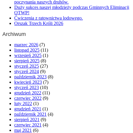
poczynania naszych druhów.
Duży sukces naszej młodzieży podczas Gminnych Eliminacji
OTWP!
Ćwiczenia z ratownictwa lodowego.
Orszak Trzech Króli 2026
Archiwum
marzec 2026
(7)
listopad 2025
(11)
wrzesień 2025
(1)
sierpień 2025
(8)
styczeń 2025
(27)
styczeń 2024
(9)
październik 2023
(8)
kwiecień 2023
(7)
styczeń 2023
(10)
grudzień 2022
(11)
czerwiec 2022
(9)
luty 2022
(1)
grudzień 2021
(1)
październik 2021
(4)
sierpień 2021
(9)
czerwiec 2021
(4)
maj 2021
(6)