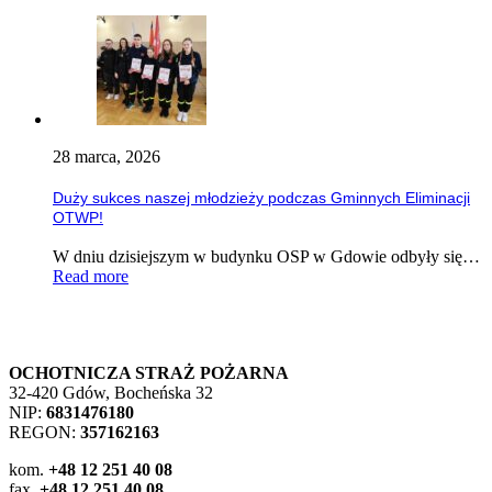
28 marca, 2026
Duży sukces naszej młodzieży podczas Gminnych Eliminacji
OTWP!
W dniu dzisiejszym w budynku OSP w Gdowie odbyły się…
Read more
OCHOTNICZA STRAŻ POŻARNA
32-420 Gdów, Bocheńska 32
NIP:
6831476180
REGON:
357162163
kom.
+48 12 251 40 08
fax.
+48 12 251 40 08