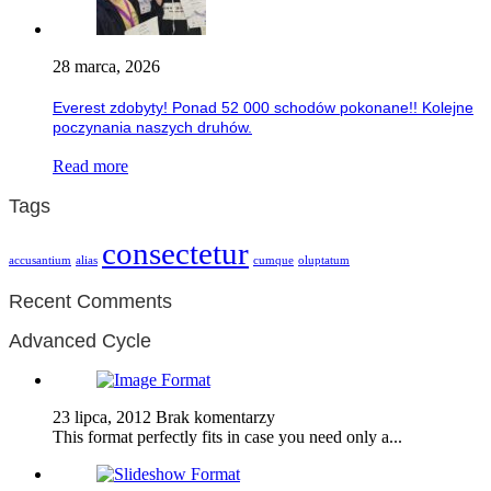
28 marca, 2026
Everest zdobyty! Ponad 52 000 schodów pokonane!! Kolejne
poczynania naszych druhów.
Read more
Tags
consectetur
accusantium
alias
cumque
oluptatum
Recent Comments
Advanced Cycle
23 lipca, 2012
Brak komentarzy
This format perfectly fits in case you need only a...