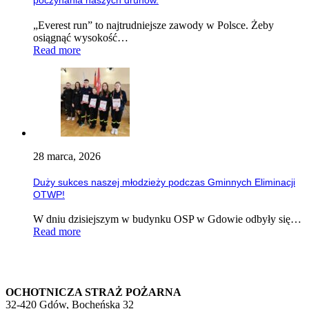
poczynania naszych druhów.
„Everest run” to najtrudniejsze zawody w Polsce. Żeby
osiągnąć wysokość…
Read more
28 marca, 2026
Duży sukces naszej młodzieży podczas Gminnych Eliminacji
OTWP!
W dniu dzisiejszym w budynku OSP w Gdowie odbyły się…
Read more
OCHOTNICZA STRAŻ POŻARNA
32-420 Gdów, Bocheńska 32