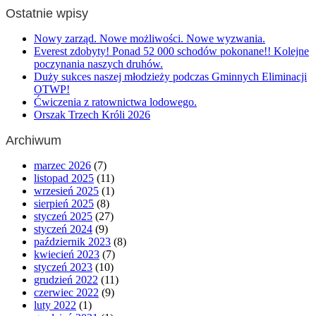
Ostatnie wpisy
Nowy zarząd. Nowe możliwości. Nowe wyzwania.
Everest zdobyty! Ponad 52 000 schodów pokonane!! Kolejne
poczynania naszych druhów.
Duży sukces naszej młodzieży podczas Gminnych Eliminacji
OTWP!
Ćwiczenia z ratownictwa lodowego.
Orszak Trzech Króli 2026
Archiwum
marzec 2026
(7)
listopad 2025
(11)
wrzesień 2025
(1)
sierpień 2025
(8)
styczeń 2025
(27)
styczeń 2024
(9)
październik 2023
(8)
kwiecień 2023
(7)
styczeń 2023
(10)
grudzień 2022
(11)
czerwiec 2022
(9)
luty 2022
(1)