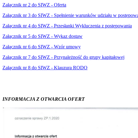
Załącznik nr 2 do SIWZ - Oferta
Załącznik nr 3 do SIWZ - Spełnienie warunków udziału w postępow
Załącznik nr 4 do SIWZ - Przesłanki Wykluczenia z postępowania
Załącznik nr 5 do SIWZ - Wykaz dostaw
Załącznik nr 6 do SIWZ - Wzór umowy
Załącznik nr 7 do SIWZ - Przynależność do grupy kapitałowej
Załącznik nr 8 do SIWZ - Klauzura RODO
INFORMACJA Z OTWARCIA OFERT