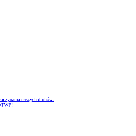
poczynania naszych druhów.
 OTWP!