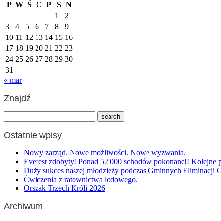
P
W
Ś
C
P
S
N
1
2
3
4
5
6
7
8
9
10
11
12
13
14
15
16
17
18
19
20
21
22
23
24
25
26
27
28
29
30
31
« mar
Znajdź
Ostatnie wpisy
Nowy zarząd. Nowe możliwości. Nowe wyzwania.
Everest zdobyty! Ponad 52 000 schodów pokonane!! Kolejne 
Duży sukces naszej młodzieży podczas Gminnych Eliminacji
Ćwiczenia z ratownictwa lodowego.
Orszak Trzech Króli 2026
Archiwum